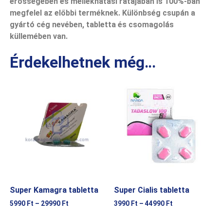
erősségében és mellékhatási rátájában is 100%-ban
megfelel az előbbi terméknek. Különbség csupán a
gyártó cég nevében, tabletta és csomagolás
küllemében van.
Érdekelhetnek még…
Super Kamagra tabletta
Super Cialis tabletta
5990
Ft
–
29990
Ft
3990
Ft
–
44990
Ft