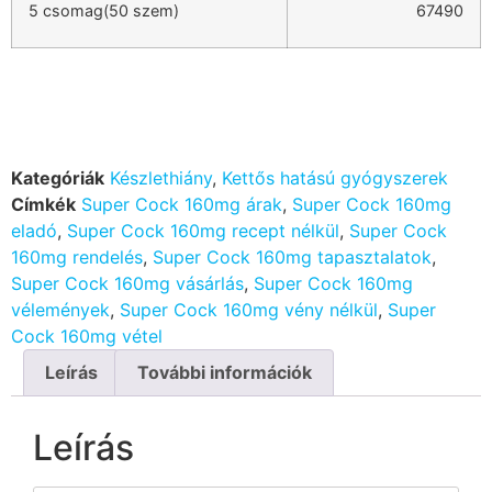
5 csomag(50 szem)
67490
Kategóriák
Készlethiány
,
Kettős hatású gyógyszerek
Címkék
Super Cock 160mg árak
,
Super Cock 160mg
eladó
,
Super Cock 160mg recept nélkül
,
Super Cock
160mg rendelés
,
Super Cock 160mg tapasztalatok
,
Super Cock 160mg vásárlás
,
Super Cock 160mg
vélemények
,
Super Cock 160mg vény nélkül
,
Super
Cock 160mg vétel
Leírás
További információk
Leírás