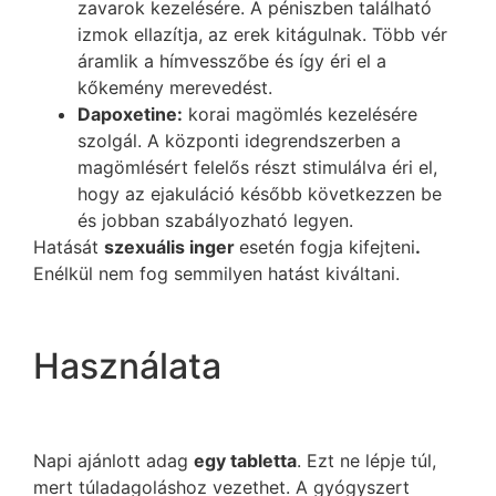
zavarok kezelésére. A péniszben található
izmok ellazítja, az erek kitágulnak. Több vér
áramlik a hímvesszőbe és így éri el a
kőkemény merevedést.
Dapoxetine:
korai magömlés kezelésére
szolgál. A központi idegrendszerben a
magömlésért felelős részt stimulálva éri el,
hogy az ejakuláció később következzen be
és jobban szabályozható legyen.
Hatását
szexuális inger
esetén fogja kifejteni
.
Enélkül nem fog semmilyen hatást kiváltani.
Használata
Napi ajánlott adag
egy tabletta
. Ezt ne lépje túl,
mert túladagoláshoz vezethet. A gyógyszert