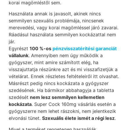
korai magömléstől sem.
Használata annak is javasolt, akinek nincs
semmilyen szexuális problémája, nincsenek
merevedési, vagy korai magömléssel járó zavarai.
Ráadásul használata semmilyen kockázattal nem
jár.
Egyrészt
100 %-os
pénzvisszatérítési garanciát
vállalunk
. Amennyiben nem úgy működik a
gyógyszer, mint amire számított elég, ha
visszajuttatja részünkre azt és mi visszafizetjük a
vételárat. Ennek részletes feltételeiről itt olvashat.
Másrészt pedig nincs kockázata a gyógyszer
szedésének. Ha bármikor abbahagyja a tabletta
szedését
nem lesz semmilyen kellemetlen
kockázata
. Super Cock 160mg vásárlás esetén a
gyógyszerre nem lehet rászokni, nem jelentkezik
elvonási tünet.
Szexuális élete ismét a régi lesz
.
Mivel a terméket rengetegen használják