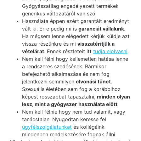
Gyógyászatilag engedélyezett termékek
generikus változatáról van szó
Használata éppen ezért garantált eredményt
vált ki. Erre pedig mi is
garanciát vállalunk
.
Ha mégsem lenne elégedett kérjük küldje azt
vissza részünkre és mi
visszatérítjük a
vételárat
. Ennek részleteit itt
tudja elolvasni
.
Nem kell félni hogy kellemetlen hatása lenne
a rendszeres szedésének. Bármikor
befejezhető alkalmazása és nem fog
jelentkezni semmilyen
elvonási tünet
.
Szexuális életében sem fog a korábbihoz
képest rosszabbat tapasztalni,
minden olyan
lesz, mint a gyógyszer használata előtt
Nem kell félnie hogy nem tud valamit, vagy
tanácstalan. Nyugodtan keresse fel
ügyfélszolgálatunkat
és kollégáink
mindenben rendelkezésére fognak állni