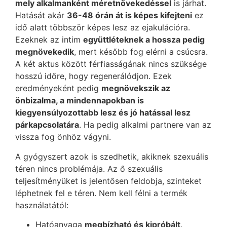
mely alkalmanként méretnövekedéssel
is járhat.
Hatását akár
36-48 órán át is képes kifejteni
ez
idő alatt többször képes lesz az ejakulációra.
Ezeknek az intim
együttléteknek a hossza pedig
megnövekedik
, mert később fog elérni a csúcsra.
A két aktus között férfiasságának nincs szüksége
hosszú időre, hogy regenerálódjon. Ezek
eredményeként pedig
megnövekszik az
önbizalma, a mindennapokban is
kiegyensúlyozottabb lesz és jó hatással lesz
párkapcsolatára
. Ha pedig alkalmi partnere van az
vissza fog önhöz vágyni.
A gyógyszert azok is szedhetik, akiknek szexuális
téren nincs problémája. Az ő szexuális
teljesítményüket is jelentősen feldobja, szinteket
léphetnek fel e téren. Nem kell félni a termék
használatától:
Hatóanyaga
megbízható és kipróbált
.