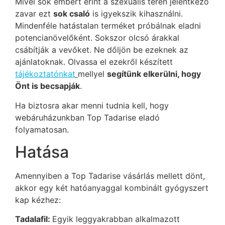
Mivel sok embert érint a szexuális téren jelentkező
zavar ezt
sok csaló
is igyekszik kihasználni.
Mindenféle hatástalan terméket próbálnak eladni
potencianövelőként. Sokszor olcsó árakkal
csábítják a vevőket. Ne dőljön be ezeknek az
ajánlatoknak. Olvassa el ezekről készített
tájékoztatónkat
mellyel
segítünk elkerülni, hogy
Önt is becsapják
.
Ha biztosra akar menni tudnia kell, hogy
webáruházunkban Top Tadarise eladó
folyamatosan.
Hatása
Amennyiben a Top Tadarise vásárlás mellett dönt,
akkor egy két hatóanyaggal kombinált gyógyszert
kap kézhez:
Tadalafil:
Egyik leggyakrabban alkalmazott