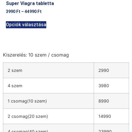
Super Viagra tabletta
3990
Ft
–
44990
Ft
Opciók választása
Kiszerelés: 10 szem / csomag
2 szem
2990
4 szem
3980
1 csomag(10 szem)
8990
2 csomag(20 szem)
14990
4 csomag(40 szem)
23990