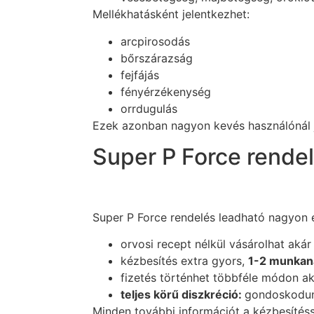
Mellékhatásként jelentkezhet:
arcpirosodás
bőrszárazság
fejfájás
fényérzékenység
orrdugulás
Ezek azonban nagyon kevés használónál j
Super P Force rende
Super P Force rendelés leadható nagyon
orvosi recept nélkül vásárolhat akár 
kézbesítés extra gyors,
1-2 munkan
fizetés történhet többféle módon aká
teljes körű diszkréció:
gondoskodunk
Minden további információt a kézbesítés