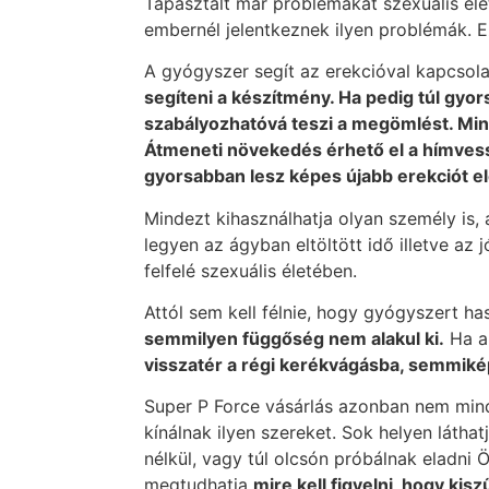
Tapasztalt már problémákat szexuális él
embernél jelentkeznek ilyen problémák. 
A gyógyszer segít az erekcióval kapcsola
segíteni a készítmény. Ha pedig túl gyor
szabályozhatóvá teszi a megömlést. Mind
Átmeneti növekedés érhető el a hímvessz
gyorsabban lesz képes újabb erekciót elé
Mindezt kihasználhatja olyan személy is,
legyen az ágyban eltöltött idő illetve az
felfelé szexuális életében.
Attól sem kell félnie, hogy gyógyszert h
semmilyen függőség nem alakul ki.
Ha a
visszatér a régi kerékvágásba, semmiké
Super P Force vásárlás azonban nem minde
kínálnak ilyen szereket. Sok helyen láth
nélkül, vagy túl olcsón próbálnak eladni 
megtudhatja
mire kell figyelni, hogy ki