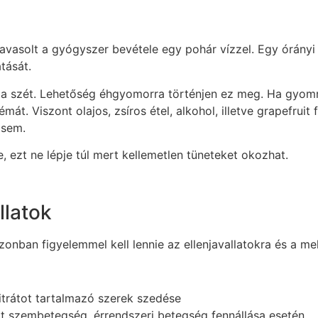
 javasolt a gyógyszer bevétele egy pohár vízzel. Egy órány
tását.
a szét. Lehetőség éhgyomorra történjen ez meg. Ha gyomra 
át. Viszont olajos, zsíros étel, alkohol, illetve grapefruit
 sem.
ezt ne lépje túl mert kellemetlen tüneteket okozhat.
llatok
nban figyelemmel kell lennie az ellenjavallatokra és a me
itrátot tartalmazó szerek szedése
t szembetegség, érrendszeri betegség fennállása esetén