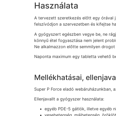
Használata
A tervezett szeretkezés előtt egy órával
felszívódjon a szervezetben és kifejtse ha
A gyógyszert egészben vegye be, ne rágj
könnyű étel fogyasztása nem jelent problém
Ne alkalmazzon előtte semmilyen drogot
Naponta maximum egy tabletta vehető be, 
Mellékhatásai, ellenjava
Super P Force eladó webáruházunkban, azo
Ellenjavallt a gyógyszer használata:
egyéb PDE-5 gátlók, illetve egyéb n
vesebetegség, májbetegség, öröklöt