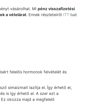
ményt vásárolhat. Mi
pénz visszafizetési
ek a vételárat
. Ennek részleteiről
ITT
tud
sért felelős hormonok felvételét és
ő simaizmait lazítja el. Így érhető el,
is így érhető el. A szer ezt a
.
Ez okozza majd a megfelelő