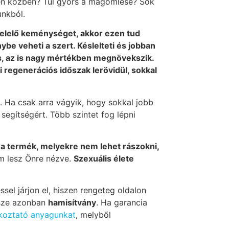
pen közben? Túl gyors a magömlése? Sok
unkból.
felelő keménységet, akkor ezen tud
ybe veheti a szert. Késlelteti és jobban
is, az is nagy mértékben megnövekszik.
 regenerációs időszak lerövidül, sokkal
. Ha csak arra vágyik, hogy sokkal jobb
segítségért. Több szintet fog lépni
 a termék, melyekre nem lehet rászokni,
m lesz Önre nézve.
Szexuális élete
el járjon el, hiszen rengeteg oldalon
része azonban
hamisítvány
. Ha garancia
ékoztató anyagunkat
, melyből