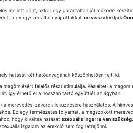
és mellett dönt, akkor egy garantáltan jól működő készít
edett a gyógyszer által nyújtottakkal,
mi visszatérítjük Önn
ly hatását két hatóanyagának köszönhetően fejti ki.
 magömlésért felelős részt stimulálja. Késlelteti a magömlé
elét. Így érhető el a hosszan tartó együttlét az ágyban.
z) a merevedési zavarok leküzdésére használatos. A hímvessz
kbe. Ez egy természetes folyamat, a megszokott merevedés 
Ahhoz, hogy kiváltsa hatását
szexuális ingerre van szükség
zexuális izgalom az erekció sem fog létrejönni.