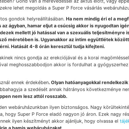
etében? Gond van a merevedéssel az aktus előtt, vagy ép
Ezekre lehet megoldás a Super P Force vásárlás webáruház
tos gondok helyreállításában.
Ha nem mindig éri el a meg
s az ágyban, hamar eljut a csúcsig akkor is nyugodtan igén
ezek mellett jó hatással van a szexuális teljesítményre 
ő méretében is. Ugyanakkor az intim együttlétek közötti
rni. Hatását 4-8 órán keresztül tudja kifejteni.
 akinek nincs gondja az erekciójával és a korai magömléssel
 jóval meghosszabbodjon akkor is fordulhat a gyógyszerhez 
asznál ennek érdekében
. Olyan hatóanyagokkal rendelkezik
bbahagyja a szedését annak hátrányos következménye ne
ppen nem lesz attól rosszabb.
n webáruházunkban ilyen biztonságos. Nagy körültekintéss
atja, hogy Super P Force eladó nagyon jó áron. Ezek nagy 
Önnek ilyen készítményt akkor ajánljuk, hogy olvassa el
táj
szűrje a hamis webáruházakat
.