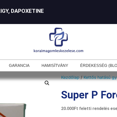
LIGY, DAPOXETINE
GARANCIA
HAMISÍTVÁNY
ÉRDEKESSÉG (BLO
Kezdőlap
/
Kettős hatású g
Super P Fo
20.000Ft feletti rendelés es