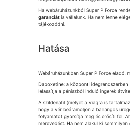
Ha webáruházunkból Super P Force rendel
garanciát
is vállalunk. Ha nem lenne elég
tájékozódni.
Hatása
Webáruházunkban Super P Force eladó, me
Dapoxetine: a központi idegrendszerben a
lelassítja a péniszből induló ingerek átvit
A szildenafil (melyet a Viagra is tartalma
hogy a vér beáramoljon a barlangos ürege
folyamatot gyorsítja meg és erősíti fel. 
merevedést. Ha nem alakul ki semmilyen s