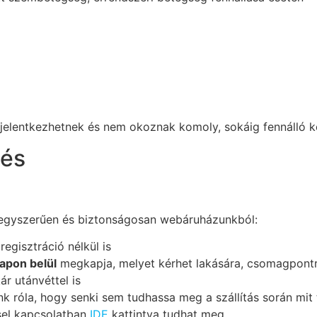
elentkezhetnek és nem okoznak komoly, sokáig fennálló k
lés
 egyszerűen és biztonságosan webáruházunkból:
regisztráció nélkül is
apon belül
megkapja, melyet kérhet lakására, csomagpon
r utánvéttel is
 róla, hogy senki sem tudhassa meg a szállítás során mit
sel kapcsolatban
IDE
kattintva tudhat meg.