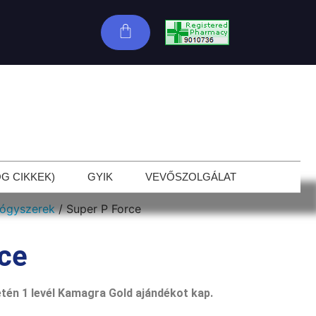
G CIKKEK)
GYIK
VEVŐSZOLGÁLAT
yógyszerek
/ Super P Force
rce
etén 1 levél Kamagra Gold ajándékot kap.